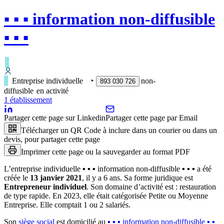
▪︎ ▪︎ ▪︎ information non-diffusible
▪︎ ▪︎ ▪︎
Entreprise individuelle
‣
non-
893 030 726
diffusible
en activité
1
établissement
Partager cette page sur Linkedin
Partager cette page par Email
Télécharger un QR Code à inclure dans un courier ou dans un
devis, pour partager cette page
Imprimer cette page ou la sauvegarder au format PDF
L’entreprise individuelle
▪︎ ▪︎ ▪︎ information non-diffusible ▪︎ ▪︎ ▪︎
a été
créée le
13 janvier 2021
, il y a
6 ans
.
Sa forme juridique est
Entrepreneur individuel
.
Son domaine d’activité est :
restauration
de type rapide
.
En 2023, elle était catégorisée Petite ou Moyenne
Entreprise.
Elle comptait 1 ou 2 salariés.
Son
siège social
est domicilié au
▪︎ ▪︎ ▪︎ information non-diffusible ▪︎ ▪︎