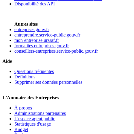
Disponibilité des API
Autres sites
entreprises.gouv.fr
entreprendre.service-public.gouv.fr
mon-entreprise.urssaf.fr
formalites.entreprises.gouv.fr
conseillers-entreprises.service-public.gouv.fr
Aide
Questions fréquentes
Définitions
Supprimer ses données personnelles
L'Annuaire des Entreprises
À propos
Administrations partenaires
L'espace agent public
Statistiques d'usage
Budget