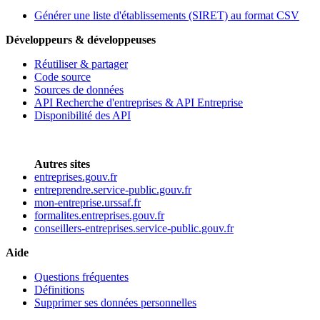
Générer une liste d'établissements (SIRET) au format CSV
Développeurs & développeuses
Réutiliser & partager
Code source
Sources de données
API Recherche d'entreprises & API Entreprise
Disponibilité des API
Autres sites
entreprises.gouv.fr
entreprendre.service-public.gouv.fr
mon-entreprise.urssaf.fr
formalites.entreprises.gouv.fr
conseillers-entreprises.service-public.gouv.fr
Aide
Questions fréquentes
Définitions
Supprimer ses données personnelles