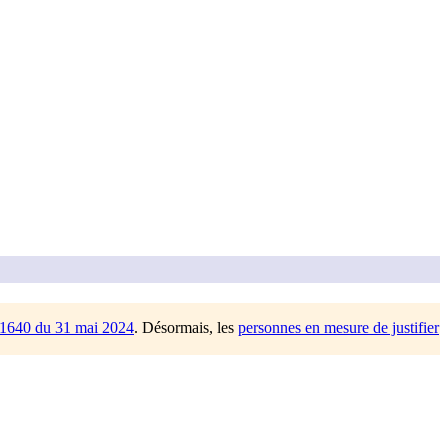
/1640 du 31 mai 2024
. Désormais, les
personnes en mesure de justifier