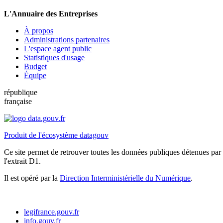
L'Annuaire des Entreprises
À propos
Administrations partenaires
L'espace agent public
Statistiques d'usage
Budget
Équipe
république
française
Produit de l'écosystème datagouv
Ce site permet de retrouver toutes les données publiques détenues par l
l'extrait D1.
Il est opéré par la
Direction Interministérielle du Numérique
.
legifrance.gouv.fr
info.gouv.fr