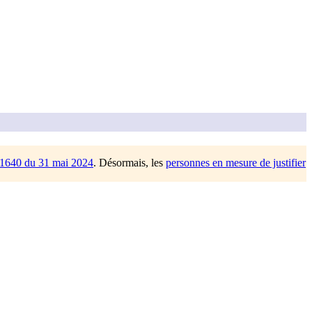
/1640 du 31 mai 2024
. Désormais, les
personnes en mesure de justifier