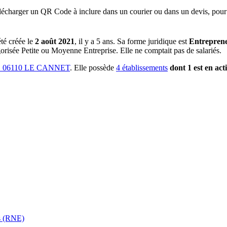
lécharger un QR Code à inclure dans un courier ou dans un devis, pour 
été créée le
2 août 2021
, il y a
5 ans
.
Sa forme juridique est
Entreprene
gorisée Petite ou Moyenne Entreprise.
Elle ne comptait pas de salariés.
 06110 LE CANNET
.
Elle possède
4
établissement
s
dont
1
est
en acti
es (RNE)