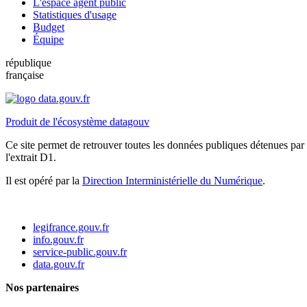
L'espace agent public
Statistiques d'usage
Budget
Équipe
république
française
Produit de l'écosystème datagouv
Ce site permet de retrouver toutes les données publiques détenues par l
l'extrait D1.
Il est opéré par la
Direction Interministérielle du Numérique
.
legifrance.gouv.fr
info.gouv.fr
service-public.gouv.fr
data.gouv.fr
Nos partenaires