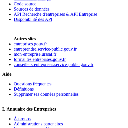
Code source
Sources de données
API Recherche d'entreprises & API Entreprise
Disponibilité des API
Autres sites
entreprises.gouv.fr
entreprendre.service-public.gouv.fr
mon-entreprise.urssaf.fr
formalites.entreprises.gouv.fr
conseillers-entreprises.service-public.gouv.fr
Aide
Questions fréquentes
Définitions
Supprimer ses données personnelles
L'Annuaire des Entreprises
À propos
Administrations partenaires