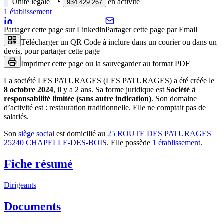
Unité légale
‣
en activité
934 429 267
1
établissement
Partager cette page sur Linkedin
Partager cette page par Email
Télécharger un QR Code à inclure dans un courier ou dans un
devis, pour partager cette page
Imprimer cette page ou la sauvegarder au format PDF
La société
LES PATURAGES (LES PATURAGES)
a été créée le
8 octobre 2024
, il y a
2 ans
.
Sa forme juridique est
Société à
responsabilité limitée (sans autre indication)
.
Son domaine
d’activité est :
restauration traditionnelle
.
Elle ne comptait pas de
salariés.
Son
siège social
est domicilié au
25 ROUTE DES PATURAGES
25240 CHAPELLE-DES-BOIS
.
Elle possède
1
établissement
.
Fiche résumé
Dirigeants
Documents