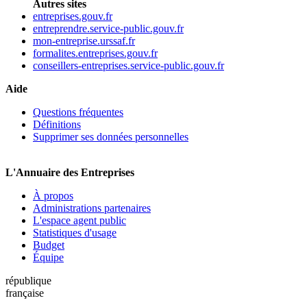
Autres sites
entreprises.gouv.fr
entreprendre.service-public.gouv.fr
mon-entreprise.urssaf.fr
formalites.entreprises.gouv.fr
conseillers-entreprises.service-public.gouv.fr
Aide
Questions fréquentes
Définitions
Supprimer ses données personnelles
L'Annuaire des Entreprises
À propos
Administrations partenaires
L'espace agent public
Statistiques d'usage
Budget
Équipe
république
française