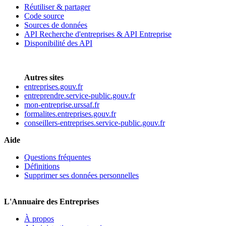
Réutiliser & partager
Code source
Sources de données
API Recherche d'entreprises & API Entreprise
Disponibilité des API
Autres sites
entreprises.gouv.fr
entreprendre.service-public.gouv.fr
mon-entreprise.urssaf.fr
formalites.entreprises.gouv.fr
conseillers-entreprises.service-public.gouv.fr
Aide
Questions fréquentes
Définitions
Supprimer ses données personnelles
L'Annuaire des Entreprises
À propos