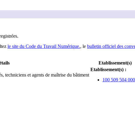
registrée
s
.
ltez
le site du Code du Travail Numérique.
, le
bulletin officiel des conv
tails
Etablissement(s)
Etablissement(s)
:
, techniciens et agents de maîtrise du bâtiment
100 509 504 00