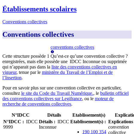
Établissements scolaires
Conventions collectives
Conventions collectives
conventions collectives
Cette structure possède
1
Qu’est-ce qu’une convention collective ?
enregistrée
s
, mais elle possède
une
IDCC Inconnue
ou supprimée
qui n’apparai
t
pas dans la
liste des conventions collectives en
vigueur
, tenue par le
ministère du Travail de l’Emploi et de
l’Insertion
.
Pour en savoir plus sur une convention collective en particulier,
consultez
le site du Code du Travail Numérique.
, le
bulletin officiel
des conventions collectives sur Legifrance
, ou le
moteur de
recherche de conventions collectives
.
N°IDCC
Détails
Etablissement(s)
Explicati
N°IDCC
:
IDCC
Détails
:
IDCC
Etablissement(s)
:
Explications
9999
Inconnue
convention
190 100 354
collective