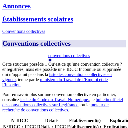
Annonces
Établissements scolaires
Conventions collectives
Conventions collectives
conventions collectives
Cette structure possède
1
Qu’est-ce qu’une convention collective ?
enregistrée
s
, mais elle possède
une
IDCC Inconnue
ou supprimée
qui n’apparai
t
pas dans la
liste des conventions collectives en
vigueur
, tenue par le
ministère du Travail de l’Emploi et de
l’Insertion
.
Pour en savoir plus sur une convention collective en particulier,
consultez
le site du Code du Travail Numérique.
, le
bulletin officiel
des conventions collectives sur Legifrance
, ou le
moteur de
recherche de conventions collectives
.
N°IDCC
Détails
Etablissement(s)
Explicati
N°IDCC
:
IDCC
Détails
:
IDCC
Etablissement(s)
:
Explications