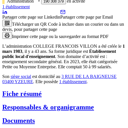
Administration
‣
en activité
190 308 379
1
établissement
Partager cette page sur Linkedin
Partager cette page par Email
Télécharger un QR Code à inclure dans un courier ou dans un
devis, pour partager cette page
Imprimer cette page ou la sauvegarder au format PDF
L’administration
COLLEGE FRANCOIS VILLON
a été créée le
1
mars 1983
, il y a
43 ans
.
Sa forme juridique est
Établissement
public local d'enseignement
.
Son domaine d’activité est :
enseignement secondaire général
.
En 2023, elle était catégorisée
Petite ou Moyenne Entreprise.
Elle comptait 50 à 99 salariés.
Son
siège social
est domicilié au
3 RUE DE LA BAIGNEUSE
03400 YZEURE
.
Elle possède
1
établissement
.
Fiche résumé
Responsables & organigramme
Documents