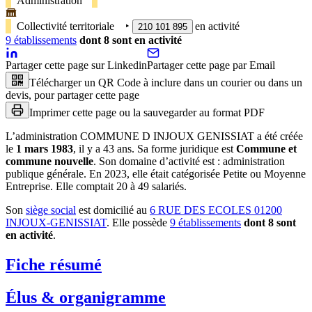
Administration
Collectivité territoriale
‣
en activité
210 101 895
9
établissement
s
dont
8
sont
en activité
Partager cette page sur Linkedin
Partager cette page par Email
Télécharger un QR Code à inclure dans un courier ou dans un
devis, pour partager cette page
Imprimer cette page ou la sauvegarder au format PDF
L’administration
COMMUNE D INJOUX GENISSIAT
a été créée
le
1 mars 1983
, il y a
43 ans
.
Sa forme juridique est
Commune et
commune nouvelle
.
Son domaine d’activité est :
administration
publique générale
.
En 2023, elle était catégorisée Petite ou Moyenne
Entreprise.
Elle comptait 20 à 49 salariés.
Son
siège social
est domicilié au
6 RUE DES ECOLES 01200
INJOUX-GENISSIAT
.
Elle possède
9
établissement
s
dont
8
sont
en activité
.
Fiche résumé
Élus & organigramme