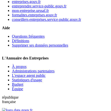
entreprises.gouv.fr
entreprendre.service-public.gouv.fr
mon-entreprise.urssaf.fr
formalites.entreprises.gouv.fr
conseillers-entreprises.service-public.gouv.fr
Aide
Questions fréquentes
Définitions
Supprimer ses données personnelles
L'Annuaire des Entreprises
À propos
Administrations partenaires
L'espace agent public
Statistiques d'usage
Budget
Équipe
république
française