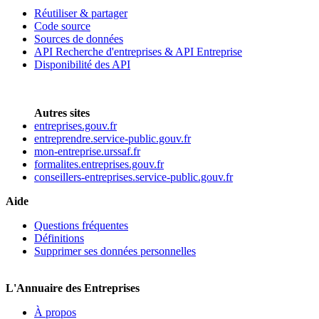
Réutiliser & partager
Code source
Sources de données
API Recherche d'entreprises & API Entreprise
Disponibilité des API
Autres sites
entreprises.gouv.fr
entreprendre.service-public.gouv.fr
mon-entreprise.urssaf.fr
formalites.entreprises.gouv.fr
conseillers-entreprises.service-public.gouv.fr
Aide
Questions fréquentes
Définitions
Supprimer ses données personnelles
L'Annuaire des Entreprises
À propos