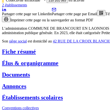
Collectivité territoriale
‣
en activité
210 201 083
2
établissement
s
Partager cette page sur Linkedin
Partager cette page par Email
Té
Imprimer cette page ou la sauvegarder au format PDF
L’administration
COMMUNE DE BRANCOURT EN LAONNOIS
administration publique générale
.
En 2023, elle était catégorisée Peti
Son
siège social
est domicilié au
42 RUE DE LA CROIX BLANC
Fiche résumé
Élus & organigramme
Documents
Annonces
Établissements scolaires
Conventions collectives