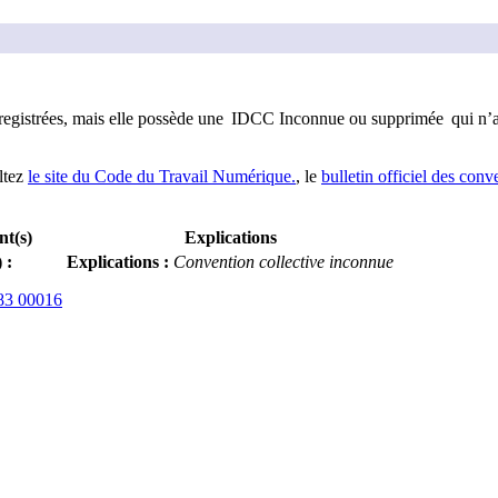
registrée
s
, mais elle possède
une
IDCC Inconnue
ou supprimée
qui n’
ltez
le site du Code du Travail Numérique.
, le
bulletin officiel des conv
nt(s)
Explications
)
:
Explications
:
Convention collective inconnue
83 00016