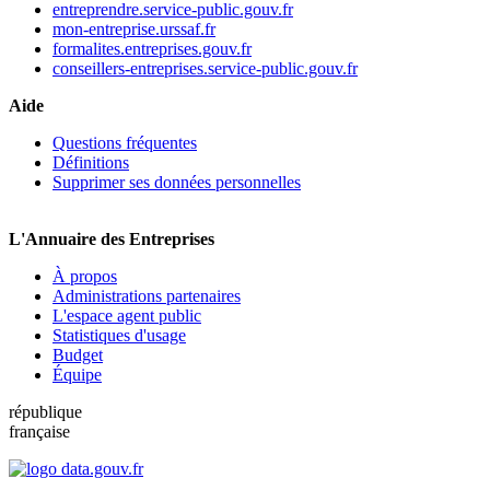
entreprendre.service-public.gouv.fr
mon-entreprise.urssaf.fr
formalites.entreprises.gouv.fr
conseillers-entreprises.service-public.gouv.fr
Aide
Questions fréquentes
Définitions
Supprimer ses données personnelles
L'Annuaire des Entreprises
À propos
Administrations partenaires
L'espace agent public
Statistiques d'usage
Budget
Équipe
république
française