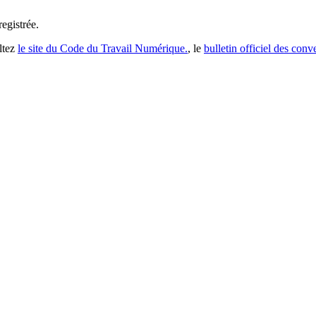
registrée
.
ltez
le site du Code du Travail Numérique.
, le
bulletin officiel des conv