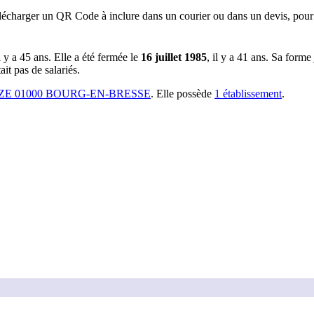
lécharger un QR Code à inclure dans un courier ou dans un devis, pour 
il y a
45 ans
.
Elle a été fermée le
16 juillet 1985
, il y a
41 ans
.
Sa forme 
it pas de salariés.
ZE 01000 BOURG-EN-BRESSE
.
Elle possède
1
établissement
.