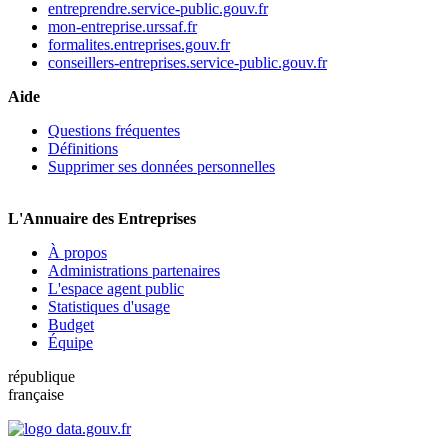
entreprendre.service-public.gouv.fr
mon-entreprise.urssaf.fr
formalites.entreprises.gouv.fr
conseillers-entreprises.service-public.gouv.fr
Aide
Questions fréquentes
Définitions
Supprimer ses données personnelles
L'Annuaire des Entreprises
À propos
Administrations partenaires
L'espace agent public
Statistiques d'usage
Budget
Équipe
république
française