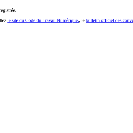
registrée
.
ltez
le site du Code du Travail Numérique.
, le
bulletin officiel des conv