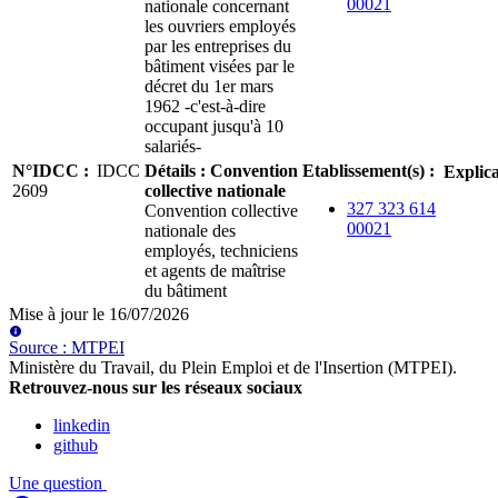
00021
nationale concernant
les ouvriers employés
par les entreprises du
bâtiment visées par le
décret du 1er mars
1962 -c'est-à-dire
occupant jusqu'à 10
salariés-
N°IDCC
:
IDCC
Détails
:
Convention
Etablissement(s)
:
Explica
2609
collective nationale
327 323 614
Convention collective
00021
nationale des
employés, techniciens
et agents de maîtrise
du bâtiment
Mise à jour le
16/07/2026
Source
:
MTPEI
Ministère du Travail, du Plein Emploi et de l'Insertion (MTPEI)
.
Retrouvez-nous sur les réseaux sociaux
linkedin
github
Une question