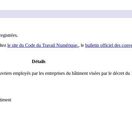
registrée
s
.
ltez
le site du Code du Travail Numérique.
, le
bulletin officiel des conv
Détails
vriers employés par les entreprises du bâtiment visées par le décret du
timent