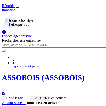
République
française
Espace agent public
Rechercher une entreprise
Espace agent public
ASSOBOIS (ASSOBOIS)
Unité légale
‣
en activité
352 337 760
2
établissement
s
dont
1
est
en activité