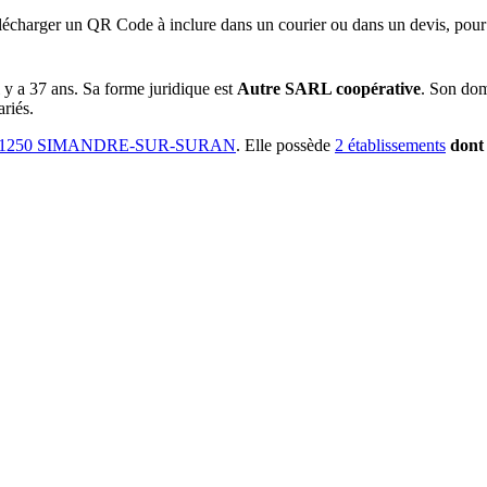
lécharger un QR Code à inclure dans un courier ou dans un devis, pour 
il y a
37 ans
.
Sa forme juridique est
Autre SARL coopérative
.
Son doma
ariés.
01250 SIMANDRE-SUR-SURAN
.
Elle possède
2
établissement
s
don