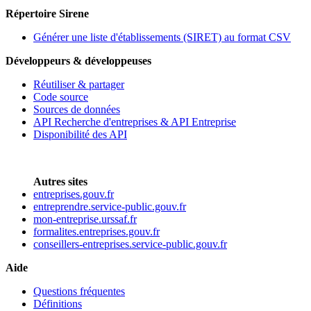
Répertoire Sirene
Générer une liste d'établissements (SIRET) au format CSV
Développeurs & développeuses
Réutiliser & partager
Code source
Sources de données
API Recherche d'entreprises & API Entreprise
Disponibilité des API
Autres sites
entreprises.gouv.fr
entreprendre.service-public.gouv.fr
mon-entreprise.urssaf.fr
formalites.entreprises.gouv.fr
conseillers-entreprises.service-public.gouv.fr
Aide
Questions fréquentes
Définitions