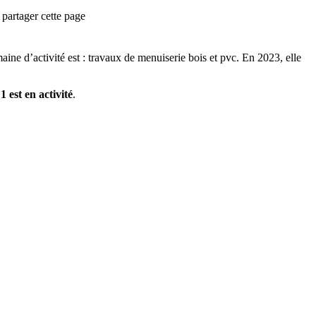
partager cette page
ine d’activité est :
travaux de menuiserie bois et pvc
.
En 2023, elle
t
1
est
en activité
.