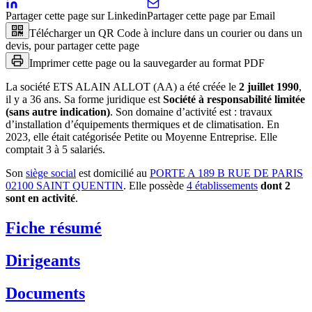
Partager cette page sur Linkedin
Partager cette page par Email
Télécharger un QR Code à inclure dans un courier ou dans un
devis, pour partager cette page
Imprimer cette page ou la sauvegarder au format PDF
La société
ETS ALAIN ALLOT (AA)
a été créée le
2 juillet 1990
,
il y a
36 ans
.
Sa forme juridique est
Société à responsabilité limitée
(sans autre indication)
.
Son domaine d’activité est :
travaux
d’installation d’équipements thermiques et de climatisation
.
En
2023, elle était catégorisée Petite ou Moyenne Entreprise.
Elle
comptait 3 à 5 salariés.
Son
siège social
est domicilié au
PORTE A 189 B RUE DE PARIS
02100 SAINT QUENTIN
.
Elle possède
4
établissement
s
dont
2
sont
en activité
.
Fiche résumé
Dirigeants
Documents