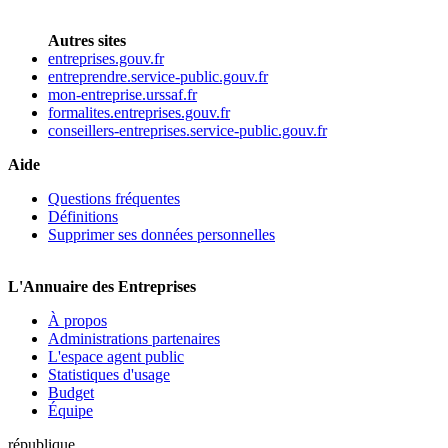
Autres sites
entreprises.gouv.fr
entreprendre.service-public.gouv.fr
mon-entreprise.urssaf.fr
formalites.entreprises.gouv.fr
conseillers-entreprises.service-public.gouv.fr
Aide
Questions fréquentes
Définitions
Supprimer ses données personnelles
L'Annuaire des Entreprises
À propos
Administrations partenaires
L'espace agent public
Statistiques d'usage
Budget
Équipe
république