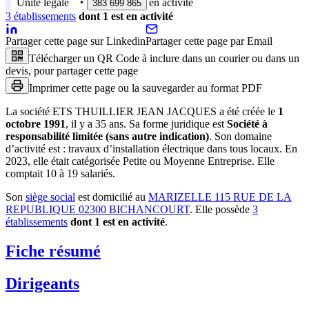
Unité légale
‣
en activité
383 699 865
3
établissement
s
dont
1
est
en activité
Partager cette page sur Linkedin
Partager cette page par Email
Télécharger un QR Code à inclure dans un courier ou dans un
devis, pour partager cette page
Imprimer cette page ou la sauvegarder au format PDF
La société
ETS THUILLIER JEAN JACQUES
a été créée le
1
octobre 1991
, il y a
35 ans
.
Sa forme juridique est
Société à
responsabilité limitée (sans autre indication)
.
Son domaine
d’activité est :
travaux d’installation électrique dans tous locaux
.
En
2023, elle était catégorisée Petite ou Moyenne Entreprise.
Elle
comptait 10 à 19 salariés.
Son
siège social
est domicilié au
MARIZELLE 115 RUE DE LA
REPUBLIQUE 02300 BICHANCOURT
.
Elle possède
3
établissement
s
dont
1
est
en activité
.
Fiche résumé
Dirigeants