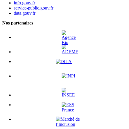
info.gouv.fr
service-public.gouv.fr
data.gouv.fr
Nos partenaires