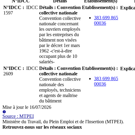
N°IDCC
Détails
Etablissement(s)
N°IDCC
:
IDCC
Détails
:
Convention
Etablissement(s)
:
Explica
1597
collective nationale
383 699 865
Convention collective
00036
nationale concernant
les ouvriers employés
par les entreprises du
bâtiment non visées
par le décret 1er mars
1962 -c'est-à-dire
occupant plus de 10
salariés-
N°IDCC
:
IDCC
Détails
:
Convention
Etablissement(s)
:
Explica
2609
collective nationale
383 699 865
Convention collective
00036
nationale des
employés, techniciens
et agents de maîtrise
du bâtiment
Mise à jour le
16/07/2026
Source
:
MTPEI
Ministère du Travail, du Plein Emploi et de l'Insertion (MTPEI)
.
Retrouvez-nous sur les réseaux sociaux