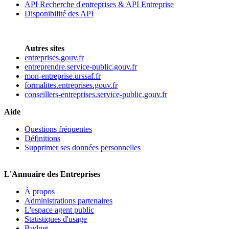
API Recherche d'entreprises & API Entreprise
Disponibilité des API
Autres sites
entreprises.gouv.fr
entreprendre.service-public.gouv.fr
mon-entreprise.urssaf.fr
formalites.entreprises.gouv.fr
conseillers-entreprises.service-public.gouv.fr
Aide
Questions fréquentes
Définitions
Supprimer ses données personnelles
L'Annuaire des Entreprises
À propos
Administrations partenaires
L'espace agent public
Statistiques d'usage
Budget