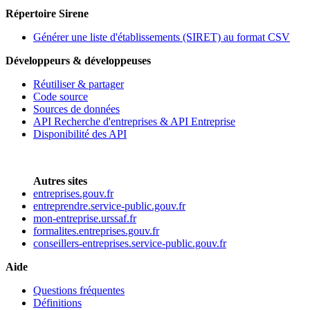
Répertoire Sirene
Générer une liste d'établissements (SIRET) au format CSV
Développeurs & développeuses
Réutiliser & partager
Code source
Sources de données
API Recherche d'entreprises & API Entreprise
Disponibilité des API
Autres sites
entreprises.gouv.fr
entreprendre.service-public.gouv.fr
mon-entreprise.urssaf.fr
formalites.entreprises.gouv.fr
conseillers-entreprises.service-public.gouv.fr
Aide
Questions fréquentes
Définitions