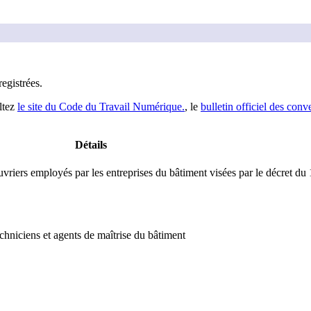
registrée
s
.
ltez
le site du Code du Travail Numérique.
, le
bulletin officiel des conv
Détails
vriers employés par les entreprises du bâtiment visées par le décret du
chniciens et agents de maîtrise du bâtiment