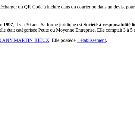
lécharger un QR Code à inclure dans un courier ou dans un devis, pour 
er 1997
, il y a
30 ans
.
Sa forme juridique est
Société à responsabilité l
lle était catégorisée Petite ou Moyenne Entreprise.
Elle comptait 3 à 5 s
00 ANY-MARTIN-RIEUX
.
Elle possède
1
établissement
.