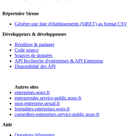
Répertoire Sirene
Générer une liste d'établissements (SIRET) au format CSV
Développeurs & développeuses
Réutiliser & partager
Code source
Sources de données
API Recherche d'entreprises & API Entreprise
Disponibilité des API
Autres sites
entreprises.gouv.fr
entreprendre.service-public.gouv.fr
mon-entreprise.urssaf.fr
formalites.entreprises.gouv.fr
conseillers-entreprises.service-public.gouv.fr
Aide
Questions fréquentes