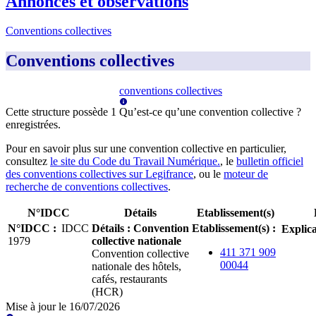
Annonces et observations
Conventions collectives
Conventions collectives
conventions collectives
Cette structure possède
1
Qu’est-ce qu’une convention collective ?
enregistrée
s
.
Pour en savoir plus sur une convention collective en particulier,
consultez
le site du Code du Travail Numérique.
, le
bulletin officiel
des conventions collectives sur Legifrance
, ou le
moteur de
recherche de conventions collectives
.
N°IDCC
Détails
Etablissement(s)
N°IDCC
:
IDCC
Détails
:
Convention
Etablissement(s)
:
Explica
1979
collective nationale
411 371 909
Convention collective
00044
nationale des hôtels,
cafés, restaurants
(HCR)
Mise à jour le
16/07/2026