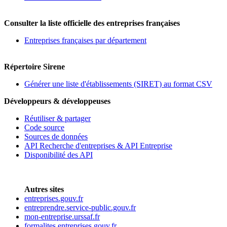
Consulter la liste officielle des entreprises françaises
Entreprises françaises par département
Répertoire Sirene
Générer une liste d'établissements (SIRET) au format CSV
Développeurs & développeuses
Réutiliser & partager
Code source
Sources de données
API Recherche d'entreprises & API Entreprise
Disponibilité des API
Autres sites
entreprises.gouv.fr
entreprendre.service-public.gouv.fr
mon-entreprise.urssaf.fr
formalites.entreprises.gouv.fr