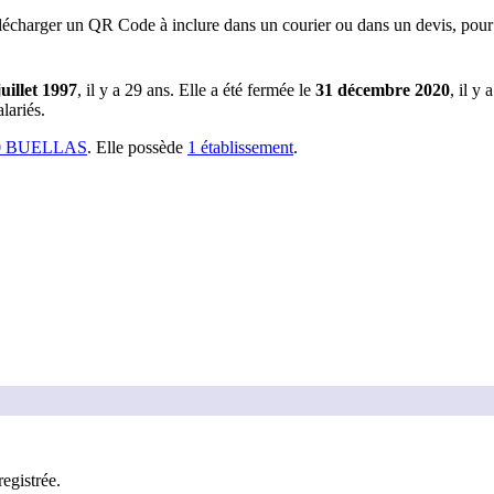
lécharger un QR Code à inclure dans un courier ou dans un devis, pour 
juillet 1997
, il y a
29 ans
.
Elle a été fermée le
31 décembre 2020
, il y 
lariés.
0 BUELLAS
.
Elle possède
1
établissement
.
registrée
.