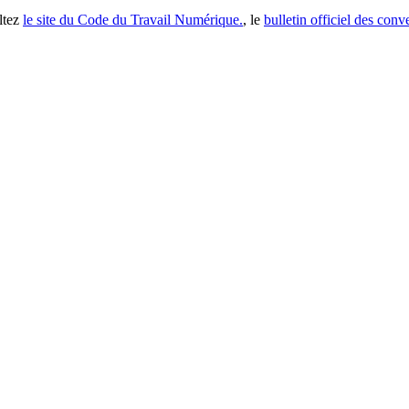
ltez
le site du Code du Travail Numérique.
, le
bulletin officiel des conv