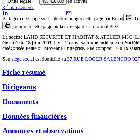
Unité légale
‣
en activité
438 416 000
3
établissement
s
Partager cette page sur Linkedin
Partager cette page par Email
Té
Imprimer cette page ou la sauvegarder au format PDF
La société
LAND SECURITE ET HABITAT & ATELIER M3C (
été créée le
18 juin 2001
, il y a
25 ans
.
Sa forme juridique est
Société
catégorisée Petite ou Moyenne Entreprise.
Elle comptait 10 à 19 salari
Son
siège social
est domicilié au
37 RUE ROGER SALENGRO 027
Fiche résumé
Dirigeants
Documents
Données financières
Annonces et observations