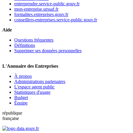
entreprendre.service-public.gouv.fr
mon-entreprise.urssaf.fr
formalites.entreprises.gouv.fr
conseillers-entreprises.service-public.gouv.fr
Aide
Questions fréquentes
Définitions
Supprimer ses données personnelles
L'Annuaire des Entreprises
À propos
Administrations partenaires
L'espace agent public
Statistiques d'usage
Budget
Équipe
république
française