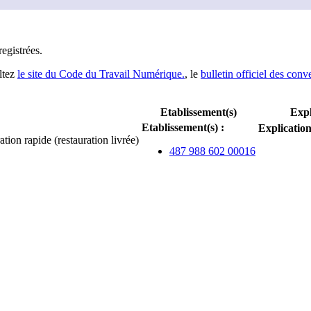
registrée
s
.
ltez
le site du Code du Travail Numérique.
, le
bulletin officiel des conv
Etablissement(s)
Expl
Etablissement(s)
:
Explicatio
tion rapide (restauration livrée)
487 988 602 00016