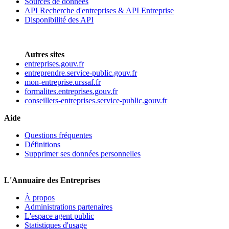
Sources de données
API Recherche d'entreprises & API Entreprise
Disponibilité des API
Autres sites
entreprises.gouv.fr
entreprendre.service-public.gouv.fr
mon-entreprise.urssaf.fr
formalites.entreprises.gouv.fr
conseillers-entreprises.service-public.gouv.fr
Aide
Questions fréquentes
Définitions
Supprimer ses données personnelles
L'Annuaire des Entreprises
À propos
Administrations partenaires
L'espace agent public
Statistiques d'usage