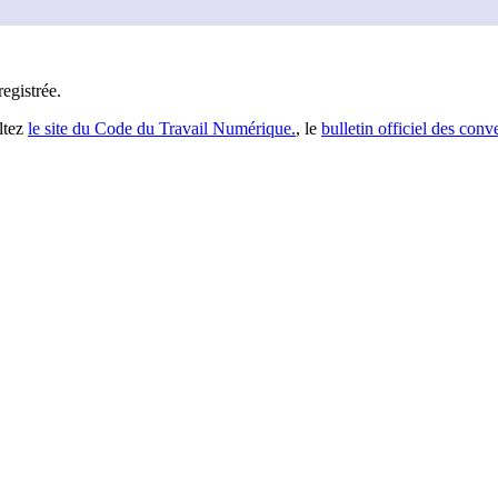
registrée
.
ltez
le site du Code du Travail Numérique.
, le
bulletin officiel des conv