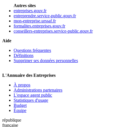
Autres sites
entreprises.gouv.fr
entreprendre.service-public.gouv.fr
mon-entreprise.urssaf.fr
formalites.entreprises.gouv.fr
conseillers-entreprises.service-public.gouv.fr
Aide
Questions fréquentes
Définitions
Supprimer ses données personnelles
L'Annuaire des Entreprises
À propos
Administrations partenaires
L'espace agent public
Statistiques d'usage
Budget
Équipe
république
française