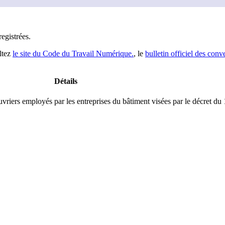
registrée
s
.
ltez
le site du Code du Travail Numérique.
, le
bulletin officiel des conv
Détails
vriers employés par les entreprises du bâtiment visées par le décret du