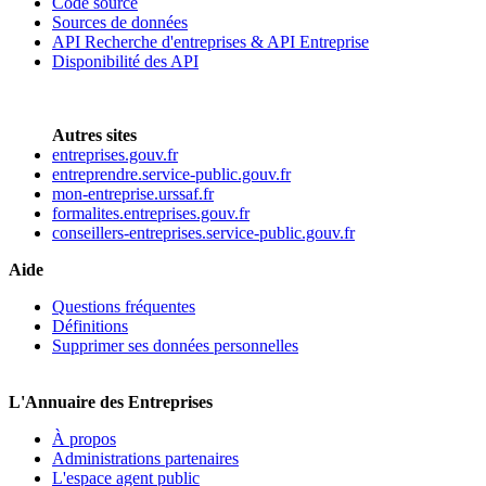
Code source
Sources de données
API Recherche d'entreprises & API Entreprise
Disponibilité des API
Autres sites
entreprises.gouv.fr
entreprendre.service-public.gouv.fr
mon-entreprise.urssaf.fr
formalites.entreprises.gouv.fr
conseillers-entreprises.service-public.gouv.fr
Aide
Questions fréquentes
Définitions
Supprimer ses données personnelles
L'Annuaire des Entreprises
À propos
Administrations partenaires
L'espace agent public