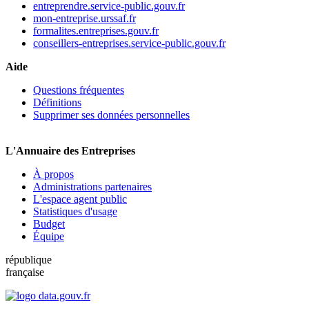
entreprendre.service-public.gouv.fr
mon-entreprise.urssaf.fr
formalites.entreprises.gouv.fr
conseillers-entreprises.service-public.gouv.fr
Aide
Questions fréquentes
Définitions
Supprimer ses données personnelles
L'Annuaire des Entreprises
À propos
Administrations partenaires
L'espace agent public
Statistiques d'usage
Budget
Équipe
république
française