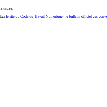
registrée
.
ltez
le site du Code du Travail Numérique.
, le
bulletin officiel des conv