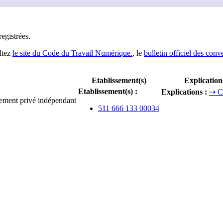
registrée
s
.
ltez
le site du Code du Travail Numérique.
, le
bulletin officiel des conv
Etablissement(s)
Explication
Etablissement(s)
:
Explications
:
⇢ C
nement privé indépendant
511 666 133 00034