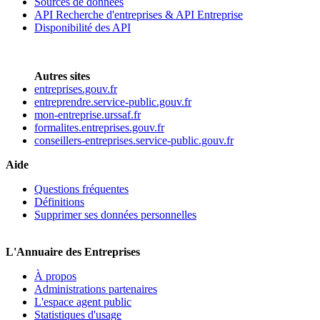
Sources de données
API Recherche d'entreprises & API Entreprise
Disponibilité des API
Autres sites
entreprises.gouv.fr
entreprendre.service-public.gouv.fr
mon-entreprise.urssaf.fr
formalites.entreprises.gouv.fr
conseillers-entreprises.service-public.gouv.fr
Aide
Questions fréquentes
Définitions
Supprimer ses données personnelles
L'Annuaire des Entreprises
À propos
Administrations partenaires
L'espace agent public
Statistiques d'usage