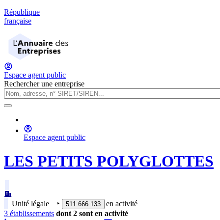
République
française
Espace agent public
Rechercher une entreprise
Espace agent public
LES PETITS POLYGLOTTES
Unité légale
‣
en activité
511 666 133
3
établissement
s
dont
2
sont
en activité