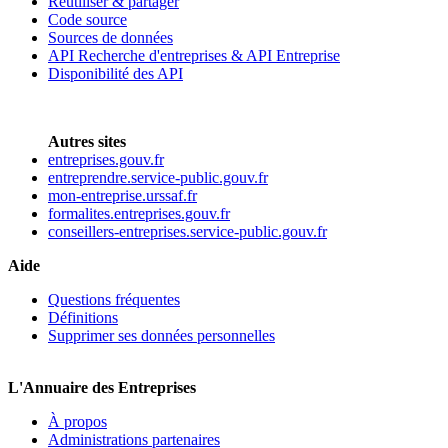
Réutiliser & partager
Code source
Sources de données
API Recherche d'entreprises & API Entreprise
Disponibilité des API
Autres sites
entreprises.gouv.fr
entreprendre.service-public.gouv.fr
mon-entreprise.urssaf.fr
formalites.entreprises.gouv.fr
conseillers-entreprises.service-public.gouv.fr
Aide
Questions fréquentes
Définitions
Supprimer ses données personnelles
L'Annuaire des Entreprises
À propos
Administrations partenaires