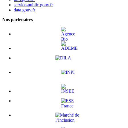
service-public.gouv.fr
data.gouv.fr
Nos partenaires