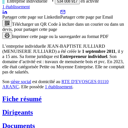
Entreprise individuelle
‣
en activité
534 008 917
1
établissement
Partager cette page sur Linkedin
Partager cette page par Email
Télécharger un QR Code à inclure dans un courier ou dans un
devis, pour partager cette page
Imprimer cette page ou la sauvegarder au format PDF
L’entreprise individuelle
JEAN-BAPTISTE JULLIARD
(MENUISERIE JULLIARD)
a été créée le
1 septembre 2011
, il y
a
15 ans
.
Sa forme juridique est
Entrepreneur individuel
.
Son
domaine d’activité est :
travaux de menuiserie bois et pvc
.
En 2023,
elle était catégorisée Petite ou Moyenne Entreprise.
Elle ne comptait
pas de salariés.
Son
siège social
est domicilié au
RTE D'EVOSGES 01110
ARANC
.
Elle possède
1
établissement
.
Fiche résumé
Dirigeants
Documents