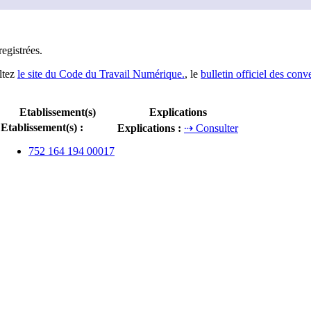
registrée
s
.
ltez
le site du Code du Travail Numérique.
, le
bulletin officiel des conv
Etablissement(s)
Explications
Etablissement(s)
:
Explications
:
⇢ Consulter
752 164 194 00017