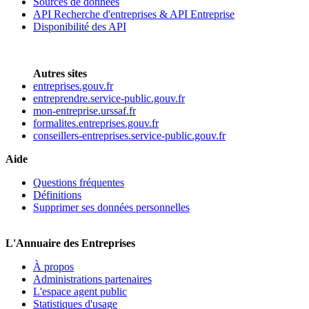
Sources de données
API Recherche d'entreprises & API Entreprise
Disponibilité des API
Autres sites
entreprises.gouv.fr
entreprendre.service-public.gouv.fr
mon-entreprise.urssaf.fr
formalites.entreprises.gouv.fr
conseillers-entreprises.service-public.gouv.fr
Aide
Questions fréquentes
Définitions
Supprimer ses données personnelles
L'Annuaire des Entreprises
À propos
Administrations partenaires
L'espace agent public
Statistiques d'usage