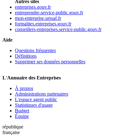
Autres sites
entreprises.gouv.fr
entreprendre.service-public.gouv.fr
mon-entreprise.urssaf.fr
formalites.entreprises.gouv.fr
conseillers-entreprises.service-public.gouv.fr
Aide
Questions fréquentes
Définitions
Supprimer ses données personnelles
L'Annuaire des Entreprises
À propos
Administrations partenaires
L'espace agent public
Statistiques d'usage
Budget
Équipe
république
française