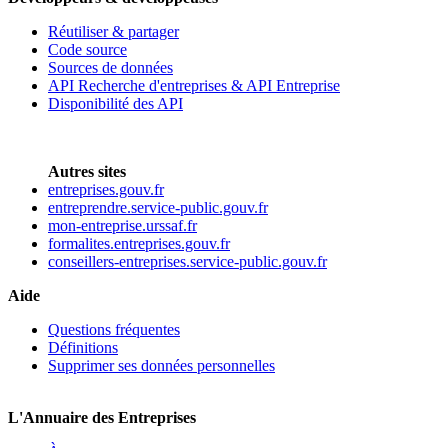
Réutiliser & partager
Code source
Sources de données
API Recherche d'entreprises & API Entreprise
Disponibilité des API
Autres sites
entreprises.gouv.fr
entreprendre.service-public.gouv.fr
mon-entreprise.urssaf.fr
formalites.entreprises.gouv.fr
conseillers-entreprises.service-public.gouv.fr
Aide
Questions fréquentes
Définitions
Supprimer ses données personnelles
L'Annuaire des Entreprises