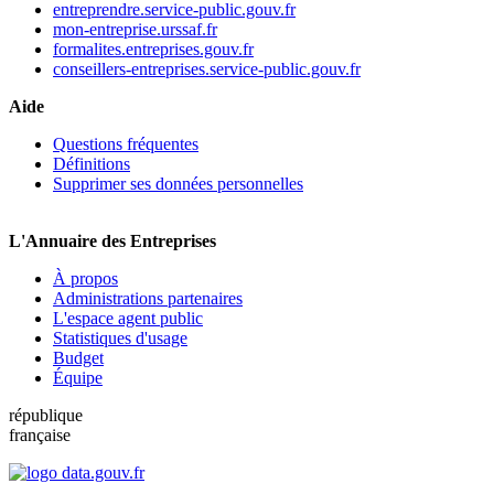
entreprendre.service-public.gouv.fr
mon-entreprise.urssaf.fr
formalites.entreprises.gouv.fr
conseillers-entreprises.service-public.gouv.fr
Aide
Questions fréquentes
Définitions
Supprimer ses données personnelles
L'Annuaire des Entreprises
À propos
Administrations partenaires
L'espace agent public
Statistiques d'usage
Budget
Équipe
république
française