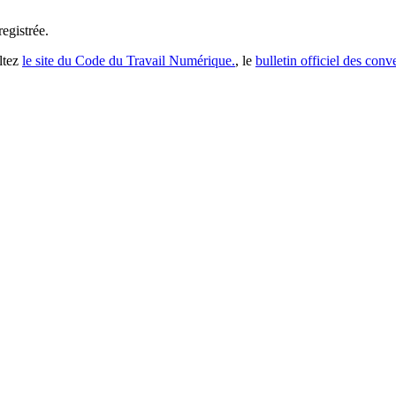
registrée
.
ltez
le site du Code du Travail Numérique.
, le
bulletin officiel des conv