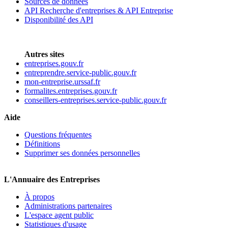
Sources de données
API Recherche d'entreprises & API Entreprise
Disponibilité des API
Autres sites
entreprises.gouv.fr
entreprendre.service-public.gouv.fr
mon-entreprise.urssaf.fr
formalites.entreprises.gouv.fr
conseillers-entreprises.service-public.gouv.fr
Aide
Questions fréquentes
Définitions
Supprimer ses données personnelles
L'Annuaire des Entreprises
À propos
Administrations partenaires
L'espace agent public
Statistiques d'usage