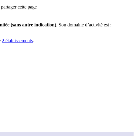
partager cette page
mitée (sans autre indication)
.
Son domaine d’activité est :
e
2
établissement
s
.