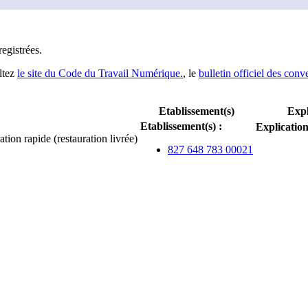
registrée
s
.
ltez
le site du Code du Travail Numérique.
, le
bulletin officiel des conv
Etablissement(s)
Expl
Etablissement(s)
:
Explicatio
tion rapide (restauration livrée)
827 648 783 00021