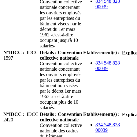
834 548 828
Convention collective
00039
nationale concernant
les ouvriers employés
par les entreprises du
bâtiment visées par le
décret du 1er mars
1962 -c'est-à-dire
occupant jusqu'à 10
salariés-
N°IDCC
:
IDCC
Détails
:
Convention
Etablissement(s)
:
Explica
1597
collective nationale
834 548 828
Convention collective
00039
nationale concernant
les ouvriers employés
par les entreprises du
bâtiment non visées
par le décret 1er mars
1962 -c'est-à-dire
occupant plus de 10
salariés-
N°IDCC
:
IDCC
Détails
:
Convention
Etablissement(s)
:
Explica
2420
collective nationale
834 548 828
Convention collective
00039
nationale des cadres
du bâtiment