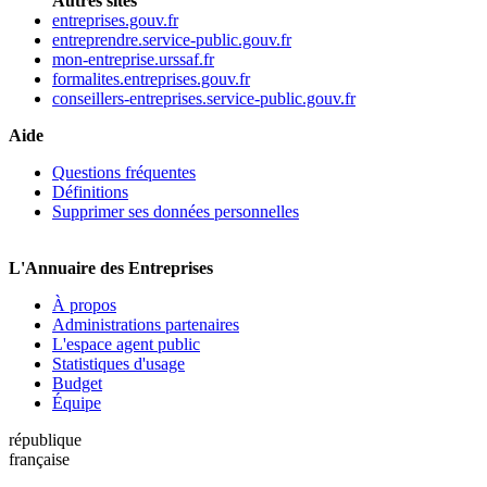
Autres sites
entreprises.gouv.fr
entreprendre.service-public.gouv.fr
mon-entreprise.urssaf.fr
formalites.entreprises.gouv.fr
conseillers-entreprises.service-public.gouv.fr
Aide
Questions fréquentes
Définitions
Supprimer ses données personnelles
L'Annuaire des Entreprises
À propos
Administrations partenaires
L'espace agent public
Statistiques d'usage
Budget
Équipe
république
française