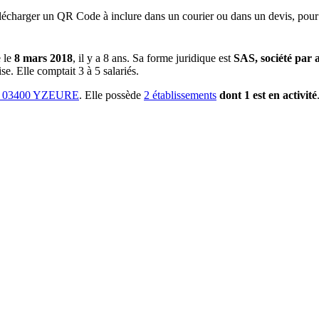
lécharger un QR Code à inclure dans un courier ou dans un devis, pour 
 le
8 mars 2018
, il y a
8 ans
.
Sa forme juridique est
SAS, société par a
se.
Elle comptait 3 à 5 salariés.
03400 YZEURE
.
Elle possède
2
établissement
s
dont
1
est
en activité