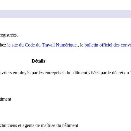
registrée
s
.
ltez
le site du Code du Travail Numérique.
, le
bulletin officiel des conv
Détails
vriers employés par les entreprises du bâtiment visées par le décret du
timent
chniciens et agents de maîtrise du bâtiment