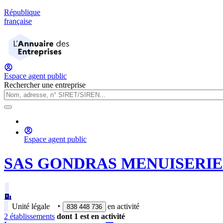
République
française
Espace agent public
Rechercher une entreprise
Espace agent public
SAS GONDRAS MENUISERIE
Unité légale
‣
en activité
838 448 736
2
établissement
s
dont
1
est
en activité