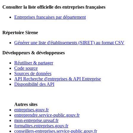
Consulter la liste officielle des entreprises françaises
Entreprises françaises par département
Répertoire Sirene
Générer une liste d'établissements (SIRET) au format CSV
Développeurs & développeuses
Réutiliser & partager
Code source
Sources de données
API Recherche d'entreprises & API Entreprise
Disponibilité des API
Autres sites
entreprises.gouv.fr
entreprendre.service-public.gouv.fr
mon-entreprise.urssaf.fr
formalites.entreprises.gouv.fr
conseillers-entreprises.service-public.gouv.fr