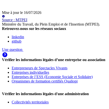
Mise à jour le
16/07/2026
Source
:
MTPEI
Ministère du Travail, du Plein Emploi et de l'Insertion (MTPEI)
.
Retrouvez-nous sur les réseaux sociaux
linkedin
github
Une question
Vérifier les informations légales d’une entreprise ou association
Entrepreneurs de Spectacles Vivants
Entreprises individuelles
Entreprises de l’ESS (Economie Sociale et Solidaire)
Organismes de formation certifiés Qualiopi
Vérifier les informations légales d'une administration
Collectivités territoriales