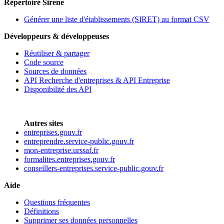
Répertoire Sirene
Générer une liste d'établissements (SIRET) au format CSV
Développeurs & développeuses
Réutiliser & partager
Code source
Sources de données
API Recherche d'entreprises & API Entreprise
Disponibilité des API
Autres sites
entreprises.gouv.fr
entreprendre.service-public.gouv.fr
mon-entreprise.urssaf.fr
formalites.entreprises.gouv.fr
conseillers-entreprises.service-public.gouv.fr
Aide
Questions fréquentes
Définitions
Supprimer ses données personnelles