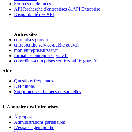
Sources de données
API Recherche d'entreprises & API Entreprise
Disponibilité des API
Autres sites
entreprises.gouv.fr
entreprendre.service-public.gouv.fr
mon-entreprise.urssaf.fr
formalites.entreprises.gouv.fr
conseillers-entreprises.service-public.gouv.fr
Aide
Questions fréquentes
Définitions
Supprimer ses données personnelles
L'Annuaire des Entreprises
À propos
Administrations partenaires
L'espace agent public