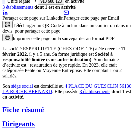
Unité légale
‣
en activité
910 588 128
3
établissement
s
dont
1
est
en activité
Partager cette page sur Linkedin
Partager cette page par Email
Télécharger un QR Code à inclure dans un courier ou dans un
devis, pour partager cette page
Imprimer cette page ou la sauvegarder au format PDF
La société
ESPERLUETTE (CHEZ ODETTE)
a été créée le
11
février 2022
, il y a
5 ans
.
Sa forme juridique est
Société à
responsabilité limitée (sans autre indication)
.
Son domaine
d’activité est :
restauration de type rapide
.
En 2023, elle était
catégorisée Petite ou Moyenne Entreprise.
Elle comptait 1 ou 2
salariés.
Son
siège social
est domicilié au
4 PLACE DU GUESCLIN 56130
LA ROCHE-BERNARD
.
Elle possède
3
établissement
s
dont
1
est
en activité
.
Fiche résumé
Dirigeants