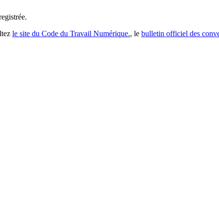
registrée
.
ltez
le site du Code du Travail Numérique.
, le
bulletin officiel des conv