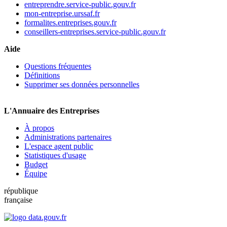
entreprendre.service-public.gouv.fr
mon-entreprise.urssaf.fr
formalites.entreprises.gouv.fr
conseillers-entreprises.service-public.gouv.fr
Aide
Questions fréquentes
Définitions
Supprimer ses données personnelles
L'Annuaire des Entreprises
À propos
Administrations partenaires
L'espace agent public
Statistiques d'usage
Budget
Équipe
république
française