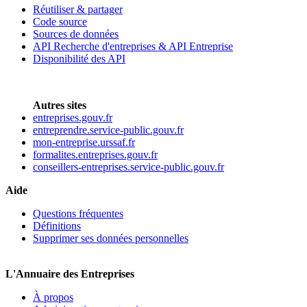
Réutiliser & partager
Code source
Sources de données
API Recherche d'entreprises & API Entreprise
Disponibilité des API
Autres sites
entreprises.gouv.fr
entreprendre.service-public.gouv.fr
mon-entreprise.urssaf.fr
formalites.entreprises.gouv.fr
conseillers-entreprises.service-public.gouv.fr
Aide
Questions fréquentes
Définitions
Supprimer ses données personnelles
L'Annuaire des Entreprises
À propos