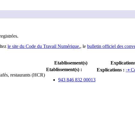
registrée
s
.
ltez
le site du Code du Travail Numérique.
, le
bulletin officiel des conv
Etablissement(s)
Explication
Etablissement(s)
:
Explications
:
⇢ Co
cafés, restaurants (HCR)
943 846 832 00013