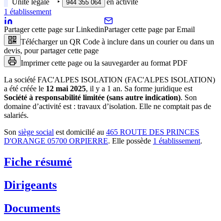
Unité légale
‣
en activité
944 355 064
1
établissement
Partager cette page sur Linkedin
Partager cette page par Email
Télécharger un QR Code à inclure dans un courier ou dans un
devis, pour partager cette page
Imprimer cette page ou la sauvegarder au format PDF
La société
FAC'ALPES ISOLATION (FAC'ALPES ISOLATION)
a été créée le
12 mai 2025
, il y a
1 an
.
Sa forme juridique est
Société à responsabilité limitée (sans autre indication)
.
Son
domaine d’activité est :
travaux d’isolation
.
Elle ne comptait pas de
salariés.
Son
siège social
est domicilié au
465 ROUTE DES PRINCES
D'ORANGE 05700 ORPIERRE
.
Elle possède
1
établissement
.
Fiche résumé
Dirigeants
Documents