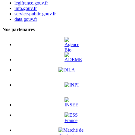
legifrance.gouv.fr
info.gouv.fr
service-public.gouv.fr
data.gouv.fr
Nos partenaires