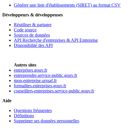
Générer une liste d'établissements (SIRET) au format CSV
Développeurs & développeuses
Réutiliser & partager
Code source
Sources de données
API Recherche d'entreprises & API Entreprise
Disponibilité des API
Autres sites
entreprises.gouv.fr
entreprendre.service-public.gouv.fr
mon-entreprise.urssaf.fr
formalites.entreprises.gouv.fr
conseillers-entreprises.service-public.gouv.fr
Aide
Questions fréquentes
Définitions
Supprimer ses données personnelles