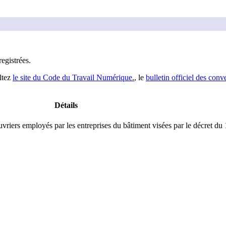
registrée
s
.
ltez
le site du Code du Travail Numérique.
, le
bulletin officiel des conv
Détails
vriers employés par les entreprises du bâtiment visées par le décret du