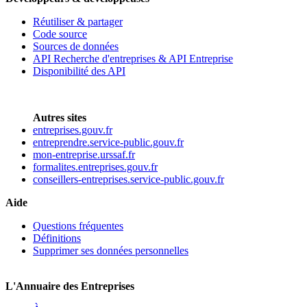
Réutiliser & partager
Code source
Sources de données
API Recherche d'entreprises & API Entreprise
Disponibilité des API
Autres sites
entreprises.gouv.fr
entreprendre.service-public.gouv.fr
mon-entreprise.urssaf.fr
formalites.entreprises.gouv.fr
conseillers-entreprises.service-public.gouv.fr
Aide
Questions fréquentes
Définitions
Supprimer ses données personnelles
L'Annuaire des Entreprises