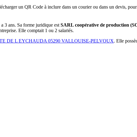
lécharger un QR Code à inclure dans un courier ou dans un devis, pour 
y a
3 ans
.
Sa forme juridique est
SARL coopérative de production (
treprise.
Elle comptait 1 ou 2 salariés.
E DE L EYCHAUDA 05290 VALLOUISE-PELVOUX
.
Elle possè