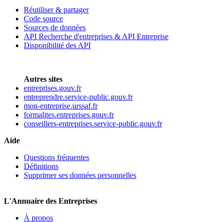
Réutiliser & partager
Code source
Sources de données
API Recherche d'entreprises & API Entreprise
Disponibilité des API
Autres sites
entreprises.gouv.fr
entreprendre.service-public.gouv.fr
mon-entreprise.urssaf.fr
formalites.entreprises.gouv.fr
conseillers-entreprises.service-public.gouv.fr
Aide
Questions fréquentes
Définitions
Supprimer ses données personnelles
L'Annuaire des Entreprises
À propos