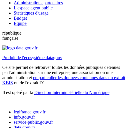
Administrations partenaires
L'espace agent public
Statistiques d'usage
Budget
Équipe
république
française
Produit de l'écosystème datagouv
Ce site permet de retrouver toutes les données publiques détenues
par l'administration sur une entreprise, une association ou une
administration et
en particulier les données contenues dans un extrait
KBIS
ou de l'extrait D1.
Il est opéré par la
Direction Interministérielle du Numérique
.
legifrance.gouv.fr
info.gouv.fr
service-public.gouv.fr
data.gouv.fr