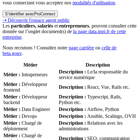
vous connectant vous acceptez nos
modalités d'utilisation
.
S’identifier avec
ProConnect
⇢ Découvrir l'espace agent public
Les
particuliers, salariés
et
entrepreneurs
, peuvent consulter cette
donnée sur l’onglet document(s) de
la page data.inpi.fr de cette
entreprise
.
Nous recrutons ! Consultez notre
page carrière
ou
celle de
beta.gouv
.
Métier
Description
Description
:
Le/la responsable du
Métier
:
Intrapreneurs
service numérique
Métier
:
Développeur
Description
:
React, Vue, Rails etc.
frontend
Métier
:
Développeur
Description
:
Typescript, Rails,
backend
Python etc.
Métier
:
Data Engineer
Description
:
Airflow, Python
Métier
:
Devops
Description
:
Ansible, Scalingo, OVH
Métier
:
Chargé de
Description
:
Relations avec les
déploiement
administrations
Métier
:
Chargé de
Description
:
SEO, communication