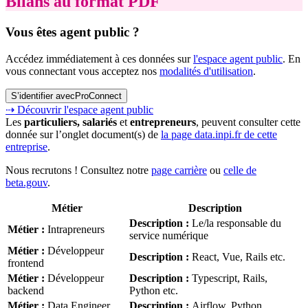
Bilans au format PDF
Vous êtes agent public ?
Accédez immédiatement à ces données sur
l'espace agent public
. En
vous connectant vous acceptez nos
modalités d'utilisation
.
S’identifier avec
ProConnect
⇢ Découvrir l'espace agent public
Les
particuliers, salariés
et
entrepreneurs
, peuvent consulter cette
donnée sur l’onglet document(s) de
la page data.inpi.fr de cette
entreprise
.
Nous recrutons ! Consultez notre
page carrière
ou
celle de
beta.gouv
.
Métier
Description
Description
:
Le/la responsable du
Métier
:
Intrapreneurs
service numérique
Métier
:
Développeur
Description
:
React, Vue, Rails etc.
frontend
Métier
:
Développeur
Description
:
Typescript, Rails,
backend
Python etc.
Métier
:
Data Engineer
Description
:
Airflow, Python