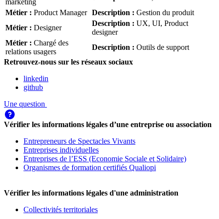
marketing
Métier
:
Product Manager
Description
:
Gestion du produit
Description
:
UX, UI, Product
Métier
:
Designer
designer
Métier
:
Chargé des
Description
:
Outils de support
relations usagers
Retrouvez-nous sur les réseaux sociaux
linkedin
github
Une question
Vérifier les informations légales d’une entreprise ou association
Entrepreneurs de Spectacles Vivants
Entreprises individuelles
Entreprises de l’ESS (Economie Sociale et Solidaire)
Organismes de formation certifiés Qualiopi
Vérifier les informations légales d'une administration
Collectivités territoriales