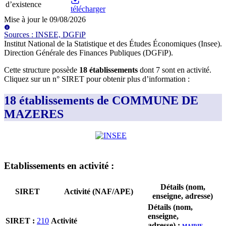
d’existence
télécharger
Mise à jour le
09/08/2026
Source
s
:
INSEE, DGFiP
Institut National de la Statistique et des Études Économiques (Insee)
.
Direction Générale des Finances Publiques (DGFiP)
.
Cette structure possède
18
établissement
s
dont
7
sont
en activité
.
Cliquez sur un n° SIRET pour obtenir plus d’information :
18 établissements de COMMUNE DE
MAZERES
Etablissement
s
en activité
:
Détails (nom,
SIRET
Activité (NAF/APE)
enseigne, adresse)
Détails (nom,
enseigne,
SIRET
:
210
Activité
adresse)
:
MAIRIE