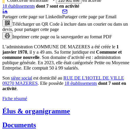
Collectivité territoriale
‣
en activité
210 901 856
18
établissement
s
dont
7
sont
en activité
Partager cette page sur Linkedin
Partager cette page par Email
Télécharger un QR Code à inclure dans un courier ou dans un
devis, pour partager cette page
Imprimer cette page ou la sauvegarder au format PDF
L’administration
COMMUNE DE MAZERES
a été créée le
1
janvier 1978
, il y a
49 ans
.
Sa forme juridique est
Commune et
commune nouvelle
.
Son domaine d’activité est :
administration
publique générale
.
En 2023, elle était catégorisée Petite ou Moyenne
Entreprise.
Elle comptait 50 à 99 salariés.
Son
siège social
est domicilié au
RUE DE L'HOTEL DE VILLE
09270 MAZERES
.
Elle possède
18
établissement
s
dont
7
sont
en
activité
.
Fiche résumé
Élus & organigramme
Documents