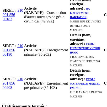
enseigne,
Activité
adresse)
:
BA
SIRET
:
210
(NAF/APE)
:
Construction
LOTISSEMENT
901 856
C
d’autres ouvrages de génie
HABITATION
00182
civil n.c.a. (42.99Z)
MAIRIE RUE DE L'HOTEL
DE VILLE 09270
MAZERES
Détails (nom,
enseigne,
adresse)
:
ECOLE
SIRET
:
210
Activité
ELEMENTAIRE VICTOR
901 856
(NAF/APE)
:
Enseignement
C
HUGO
00190
primaire (85.20Z)
1 BOULEVARD DES
COMTES DE FOIX 09270
MAZERES
Détails (nom,
enseigne,
SIRET
:
210
Activité
adresse)
:
ECOLE
901 856
(NAF/APE)
:
Enseignement
MATERNELLE MARCEL
C
00208
pré-primaire (85.10Z)
PAGNOL
RUE JEAN MOULIN 09270
MAZERES
Etablissement
s
fermé
s
: