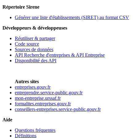
Répertoire Sirene
Générer une liste d'établissements (SIRET) au format CSV
Développeurs & développeuses
Réutiliser & partager
Code source
Sources de données
API Recherche d'entreprises & API Entreprise
Disponibilité des API
Autres sites
entreprises.gouv.fr
entreprendre.service-public.gouv.fr
mon-entreprise.urssaf.fr
formalites.entreprises.gouv.fr
conseillers-entreprises.service-public.gouv.fr
Aide
Questions fréquentes
Définitions