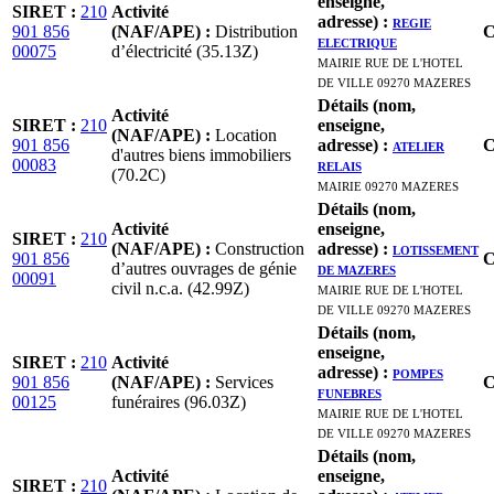
enseigne,
SIRET
:
210
Activité
adresse)
:
REGIE
901 856
(NAF/APE)
:
Distribution
C
ELECTRIQUE
00075
d’électricité (35.13Z)
MAIRIE RUE DE L'HOTEL
DE VILLE 09270 MAZERES
Détails (nom,
Activité
SIRET
:
210
enseigne,
(NAF/APE)
:
Location
901 856
adresse)
:
ATELIER
C
d'autres biens immobiliers
00083
RELAIS
(70.2C)
MAIRIE 09270 MAZERES
Détails (nom,
Activité
enseigne,
SIRET
:
210
(NAF/APE)
:
Construction
adresse)
:
LOTISSEMENT
901 856
C
d’autres ouvrages de génie
DE MAZERES
00091
civil n.c.a. (42.99Z)
MAIRIE RUE DE L'HOTEL
DE VILLE 09270 MAZERES
Détails (nom,
enseigne,
SIRET
:
210
Activité
adresse)
:
POMPES
901 856
(NAF/APE)
:
Services
C
FUNEBRES
00125
funéraires (96.03Z)
MAIRIE RUE DE L'HOTEL
DE VILLE 09270 MAZERES
Détails (nom,
Activité
enseigne,
SIRET
:
210