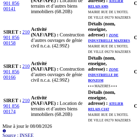
(NAF/APE)
:
Location de
adresse)
:
ATELIER
901 856
C
terrains et d’autres biens
RELAIS AMS
00141
immobiliers (68.20B)
MAIRIE RUE DE L'HOTEL
DE VILLE 09270 MAZERES
Détails (nom,
Activité
enseigne,
SIRET
:
210
(NAF/APE)
:
Construction
adresse)
:
ZONE
901 856
C
d’autres ouvrages de génie
INDUSTRIELLE MAZERES
00158
civil n.c.a. (42.99Z)
MAIRIE RUE DE L'HOTEL
DE VILLE 09270 MAZERES
Détails (nom,
Activité
enseigne,
SIRET
:
210
(NAF/APE)
:
Construction
adresse)
:
ZONE
901 856
C
d’autres ouvrages de génie
INDUSTRIELLE DE
00166
civil n.c.a. (42.99Z)
BONZOM
▪︎ ▪︎ ▪︎ MAZERES ▪︎ ▪︎ ▪︎
Détails (nom,
Activité
enseigne,
SIRET
:
210
(NAF/APE)
:
Location de
adresse)
:
ATELIER
901 856
C
terrains et d’autres biens
RELAIS CIAT
00174
immobiliers (68.20B)
MAIRIE RUE DE L'HOTEL
DE VILLE 09270 MAZERES
Mise à jour le
08/08/2026
Source
:
INSEE