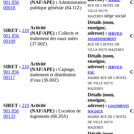
901 856
(NAF/APE)
:
Administration
C
RUE DE L'HOTEL DE
00018
publique générale (84.11Z)
VILLE 09270
MAZERES
siège social
Détails (nom,
Activité
enseigne,
SIRET
:
210
(NAF/APE)
:
Collecte et
adresse)
:
SERVICE
901 856
C
traitement des eaux usées
ASSAINISSEMENT
00109
(37.00Z)
RUE DE L'HOTEL DE
VILLE 09270 MAZERES
Détails (nom,
enseigne,
Activité
SIRET
:
210
adresse)
:
SERVICE
(NAF/APE)
:
Captage,
901 856
EAU
C
traitement et distribution
00117
MAIRIE RUE DE L'HOTEL
d’eau (36.00Z)
DE VILLE 09270
MAZERES
Détails (nom,
enseigne,
SIRET
:
210
Activité
adresse)
:
LOGEMENTS
901 856
(NAF/APE)
:
Location de
SOCIAUX
C
00133
logements (68.20A)
MAIRIE RUE DE L'HOTEL
DE VILLE 09270
MAZERES
Détails (nom,