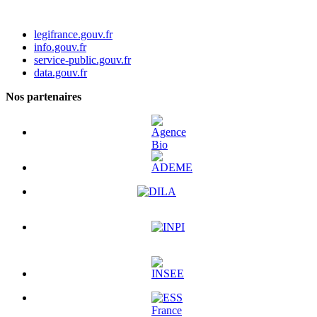
legifrance.gouv.fr
info.gouv.fr
service-public.gouv.fr
data.gouv.fr
Nos partenaires