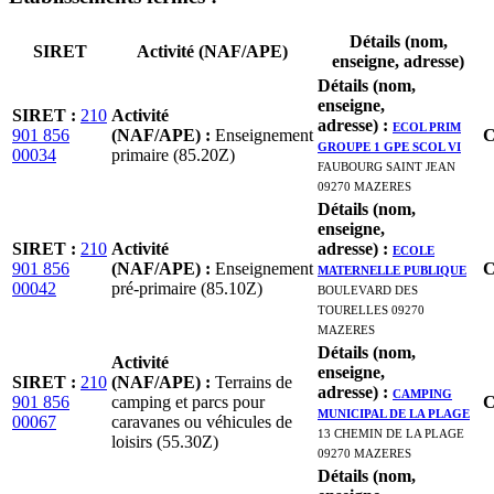
Détails (nom,
SIRET
Activité (NAF/APE)
enseigne, adresse)
Détails (nom,
enseigne,
SIRET
:
210
Activité
adresse)
:
ECOL PRIM
901 856
(NAF/APE)
:
Enseignement
C
GROUPE 1 GPE SCOL VI
00034
primaire (85.20Z)
FAUBOURG SAINT JEAN
09270 MAZERES
Détails (nom,
enseigne,
SIRET
:
210
Activité
adresse)
:
ECOLE
901 856
(NAF/APE)
:
Enseignement
MATERNELLE PUBLIQUE
C
00042
pré-primaire (85.10Z)
BOULEVARD DES
TOURELLES 09270
MAZERES
Détails (nom,
Activité
enseigne,
SIRET
:
210
(NAF/APE)
:
Terrains de
adresse)
:
CAMPING
901 856
camping et parcs pour
C
MUNICIPAL DE LA PLAGE
00067
caravanes ou véhicules de
13 CHEMIN DE LA PLAGE
loisirs (55.30Z)
09270 MAZERES
Détails (nom,