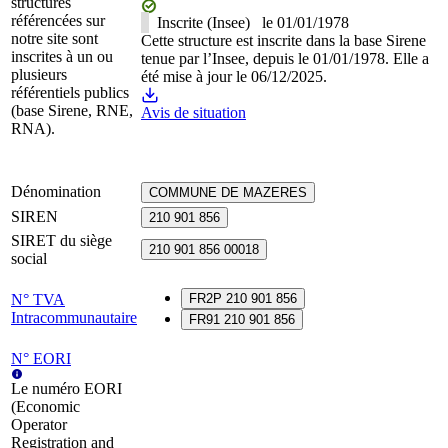
structures
référencées sur
Inscrite (Insee)
le
01/01/1978
notre site sont
Cette structure est inscrite dans la base Sirene
inscrites à un ou
tenue par l’Insee, depuis le 01/01/1978. Elle a
plusieurs
été mise à jour le 06/12/2025.
référentiels publics
(base Sirene, RNE,
Avis de situation
RNA).
Dénomination
COMMUNE DE MAZERES
SIREN
210 901 856
SIRET du siège
210 901 856 00018
social
N° TVA
FR2P 210 901 856
Intracommunautaire
FR91 210 901 856
N° EORI
Le numéro EORI
(Economic
Operator
Registration and