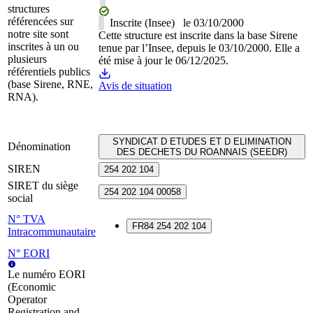
structures
référencées sur
Inscrite (Insee)
le
03/10/2000
notre site sont
Cette structure est inscrite dans la base Sirene
inscrites à un ou
tenue par l’Insee, depuis le 03/10/2000. Elle a
plusieurs
été mise à jour le 06/12/2025.
référentiels publics
(base Sirene, RNE,
Avis de situation
RNA).
SYNDICAT D ETUDES ET D ELIMINATION
Dénomination
DES DECHETS DU ROANNAIS (SEEDR)
SIREN
254 202 104
SIRET du siège
254 202 104 00058
social
N° TVA
FR84 254 202 104
Intracommunautaire
N° EORI
Le numéro EORI
(Economic
Operator
Registration and