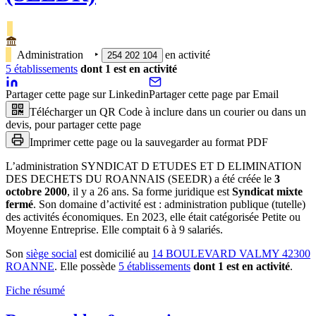
Administration
‣
en activité
254 202 104
5
établissement
s
dont
1
est
en activité
Partager cette page sur Linkedin
Partager cette page par Email
Télécharger un QR Code à inclure dans un courier ou dans un
devis, pour partager cette page
Imprimer cette page ou la sauvegarder au format PDF
L’administration
SYNDICAT D ETUDES ET D ELIMINATION
DES DECHETS DU ROANNAIS (SEEDR)
a été créée le
3
octobre 2000
, il y a
26 ans
.
Sa forme juridique est
Syndicat mixte
fermé
.
Son domaine d’activité est :
administration publique (tutelle)
des activités économiques
.
En 2023, elle était catégorisée Petite ou
Moyenne Entreprise.
Elle comptait 6 à 9 salariés.
Son
siège social
est domicilié au
14 BOULEVARD VALMY 42300
ROANNE
.
Elle possède
5
établissement
s
dont
1
est
en activité
.
Fiche résumé