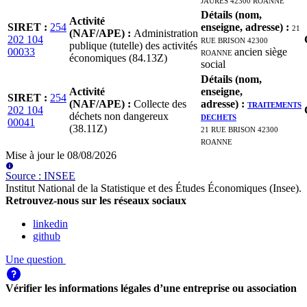
Détails (nom,
Activité
SIRET
:
254
enseigne, adresse)
:
21
(NAF/APE)
:
Administration
202 104
RUE BRISON 42300
publique (tutelle) des activités
00033
ROANNE
ancien siège
économiques (84.13Z)
social
Détails (nom,
Activité
enseigne,
SIRET
:
254
(NAF/APE)
:
Collecte des
adresse)
:
TRAITEMENTS
202 104
déchets non dangereux
DECHETS
00041
(38.11Z)
21 RUE BRISON 42300
ROANNE
Mise à jour le
08/08/2026
Source
:
INSEE
Institut National de la Statistique et des Études Économiques (Insee)
.
Retrouvez-nous sur les réseaux sociaux
linkedin
github
Une question
Vérifier les informations légales d’une entreprise ou association