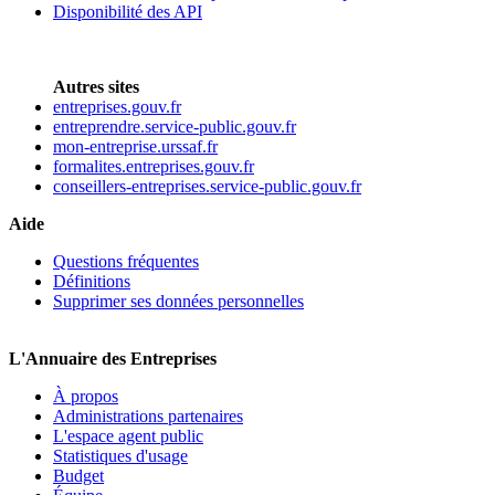
Disponibilité des API
Autres sites
entreprises.gouv.fr
entreprendre.service-public.gouv.fr
mon-entreprise.urssaf.fr
formalites.entreprises.gouv.fr
conseillers-entreprises.service-public.gouv.fr
Aide
Questions fréquentes
Définitions
Supprimer ses données personnelles
L'Annuaire des Entreprises
À propos
Administrations partenaires
L'espace agent public
Statistiques d'usage
Budget