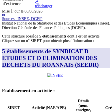
d’existence
télécharger
Mise à jour le
08/08/2026
Source
s
:
INSEE, DGFiP
Institut National de la Statistique et des Études Économiques (Insee)
.
Direction Générale des Finances Publiques (DGFiP)
.
Cette structure possède
5
établissement
s
dont
1
est
en activité
.
Cliquez sur un n° SIRET pour obtenir plus d’information :
5 établissements de SYNDICAT D
ETUDES ET D ELIMINATION DES
DECHETS DU ROANNAIS (SEEDR)
Etablissement
en activité
:
Détails
(nom,
SIRET
Activité (NAF/APE)
Cré
enseigne,