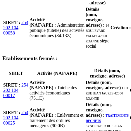
adresse)
Détails
(nom,
Activité
enseigne,
SIRET
:
254
(NAF/APE)
:
Administration
adresse)
:
14
202 104
Création
publique (tutelle) des activités
BOULEVARD
00058
économiques (84.13Z)
VALMY 42300
ROANNE
siège
social
Etablissement
s
fermé
s
:
Détails (nom,
SIRET
Activité (NAF/APE)
enseigne, adresse)
Activité
Détails (nom,
SIRET
:
254
(NAF/APE)
:
Tutelle des
enseigne, adresse)
:
63
202 104
activités économiques
RUE JEAN JAURES 42300
00017
(75.1E)
ROANNE
Détails (nom,
Activité
enseigne,
SIRET
:
254
(NAF/APE)
:
Enlèvement et
adresse)
:
TRAITEMENTS
202 104
traitement des ordures
DECHETS
00025
ménagères (90.0B)
SYNDICAT 63 RUE JEAN
JAURES 42300 ROANNE