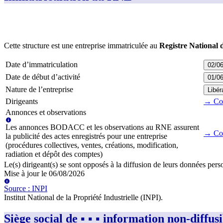
Cette structure est une entreprise immatriculée au
Registre National 
Date d’immatriculation
02/0
Date de début d’activité
01/0
Nature de l’entreprise
Libér
Dirigeants
→ Cons
Annonces et observations
Les annonces BODACC et les observations au RNE assurent
→ Con
la publicité des actes enregistrés pour une entreprise
(procédures collectives, ventes, créations, modification,
radiation et dépôt des comptes)
Le(s) dirigeant(s) se sont opposés à la diffusion de leurs données perso
Mise à jour le
06/08/2026
Source
:
INPI
Institut National de la Propriété Industrielle (INPI)
.
Siège social de ▪︎ ▪︎ ▪︎ information non-diffusible