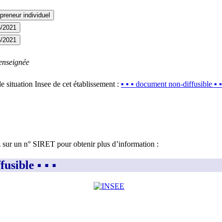
preneur individuel
6/2021
6/2021
enseignée
e situation Insee de cet établissement :
▪︎ ▪︎ ▪︎ document non-diffusible ▪︎ ▪︎ 
z sur un n° SIRET pour obtenir plus d’information :
ible ▪︎ ▪︎ ▪︎