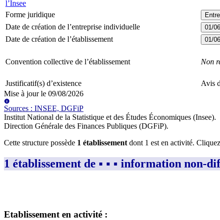
l’Insee
Forme juridique
Entre
Date de création de l’entreprise individuelle
01/0
Date de création de l’établissement
01/0
Convention collective de l’établissement
Non r
Justificatif(s) d’existence
Avis d
Mise à jour le
09/08/2026
Source
s
:
INSEE, DGFiP
Institut National de la Statistique et des Études Économiques (Insee)
.
Direction Générale des Finances Publiques (DGFiP)
.
Cette structure possède
1
établissement
dont
1
est
en activité
. Clique
1 établissement de ▪︎ ▪︎ ▪︎ information non-diffus
Etablissement
en activité
: