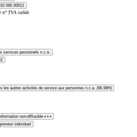
032 095 00011
e n° TVA valide
s services personnels n.c.a.
9Z
s les autres activités de service aux personnes n.c.a. (96.99H)
▪︎ information non-diffusible ▪︎ ▪︎ ▪︎
preneur individuel