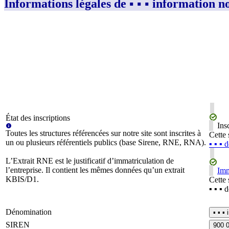
Informations légales de ▪︎ ▪︎ ▪︎ information non-
État des inscriptions
Ins
Toutes les structures référencées sur notre site sont inscrites à
Cette 
un ou plusieurs référentiels publics (base Sirene, RNE, RNA).
▪︎ ▪︎ ▪
L’Extrait RNE est le justificatif d’immatriculation de
l’entreprise. Il contient les mêmes données qu’un extrait
Imm
KBIS/D1.
Cette 
▪︎ ▪︎ ▪
Dénomination
▪︎ ▪︎ 
SIREN
900 