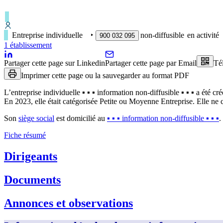
Entreprise individuelle
‣
non-diffusible
en activité
900 032 095
1
établissement
Partager cette page sur Linkedin
Partager cette page par Email
Té
Imprimer cette page ou la sauvegarder au format PDF
L’entreprise individuelle
▪︎ ▪︎ ▪︎ information non-diffusible ▪︎ ▪︎ ▪︎
a été cré
En 2023, elle était catégorisée Petite ou Moyenne Entreprise.
Elle ne c
Son
siège social
est domicilié au
▪︎ ▪︎ ▪︎ information non-diffusible ▪︎ ▪︎ ▪︎
.
Fiche résumé
Dirigeants
Documents
Annonces et observations