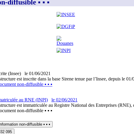
diffusible ▪︎ ▪︎ ▪︎
crite (Insee)
le
01/06/2021
structure est inscrite dans la base Sirene tenue par l’Insee, depuis le 01
︎ document non-diffusible ▪︎ ▪︎ ▪︎
atriculée au RNE (INPI)
le
02/06/2021
structure est immatriculée au Registre National des Entreprises (RNE), 
︎ document non-diffusible ▪︎ ▪︎ ▪︎
▪︎ information non-diffusible ▪︎ ▪︎ ▪︎
032 095