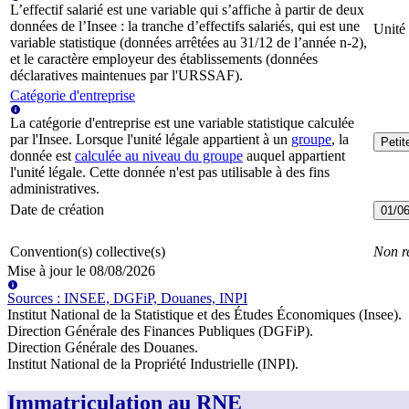
L’effectif salarié est une variable qui s’affiche à partir de deux
données de l’Insee : la tranche d’effectifs salariés, qui est une
Unité 
variable statistique (données arrêtées au 31/12 de l’année n-2),
et le caractère employeur des établissements (données
déclaratives maintenues par l'URSSAF).
Catégorie d'entreprise
La catégorie d'entreprise est une variable statistique calculée
par l'Insee. Lorsque l'unité légale appartient à un
groupe
, la
Peti
donnée est
calculée au niveau du groupe
auquel appartient
l'unité légale. Cette donnée n'est pas utilisable à des fins
administratives.
Date de création
01/0
Convention(s) collective(s)
Non r
Mise à jour le
08/08/2026
Source
s
:
INSEE, DGFiP, Douanes, INPI
Institut National de la Statistique et des Études Économiques (Insee)
.
Direction Générale des Finances Publiques (DGFiP)
.
Direction Générale des Douanes
.
Institut National de la Propriété Industrielle (INPI)
.
Immatriculation au RNE