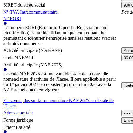
SIRET du siège social
900 
N° TVA Intracommunautaire
Pas d
N° EORI
Le numéro EORI (Economic Operator Registration and
Identification) est un identifiant unique communautaire
permettant d’identifier l’entreprise dans ses relations avec les
autorités douanières.
Activité principale (NAF/APE)
Autre
Code NAF/APE
96.0
Activité principale (NAF 2025)
Le code NAF 2025 est une variable issue de la nouvelle
nomenclature d’activités de l’Insee. Il sera applicable à partir
du 1ᵉʳ janvier 2027 et coexistera jusqu’en fin 2026 avec la
Toute
NAF actuellement en vigueur.
En savoir plus sur la nomenclature NAF 2025 sur le site de
l’Insee
Adresse postale
▪︎ ▪︎ 
Forme juridique
Entre
Effectif salarié