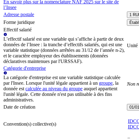
En savoir plus sur la nomenclature NAF 2025 sur le site de
l’Insee
Adresse postale
1 RU
Forme juridique
Établ
Effectif salarié
L’effectif salarié est une variable qui s’affiche à partir de deux
données de l’Insee : la tranche d’effectifs salariés, qui est une
Unité
variable statistique (données arrêtées au 31/12 de l’année n-2),
et le caractère employeur des établissements (données
déclaratives maintenues par l'URSSAF).
Catégorie d'entreprise
La catégorie d'entreprise est une variable statistique calculée
par l'Insee. Lorsque l'unité légale appartient à un
groupe
, la
Non r
donnée est
calculée au niveau du groupe
auquel appartient
l'unité légale. Cette donnée n'est pas utilisable à des fins
administratives.
Date de création
01/0
IDC
Convention(s) collective(s)
IDC