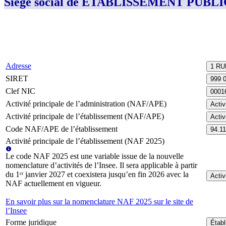
Siège social de ETABLISSEMENT PUB
Adresse
1 RU
SIRET
999 
Clef NIC
0001
Activité principale de l’administration (NAF/APE)
Activ
Activité principale de l’établissement (NAF/APE)
Activ
Code NAF/APE de l’établissement
94.1
Activité principale de l’établissement (NAF 2025)
Le code NAF 2025 est une variable issue de la nouvelle
nomenclature d’activités de l’Insee. Il sera applicable à partir
du 1ᵉʳ janvier 2027 et coexistera jusqu’en fin 2026 avec la
Activ
NAF actuellement en vigueur.
En savoir plus sur la nomenclature NAF 2025 sur le site de
l’Insee
Forme juridique
Établ