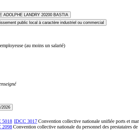
E ADOLPHE LANDRY 20200 BASTIA
issement public local à caractère industriel ou commercial
 employeuse (au moins un salarié)
enseigné
1/2026
C
5018
IDCC
3017
Convention collective nationale unifiée ports et ma
C
2098
Convention collective nationale du personnel des prestataires de 