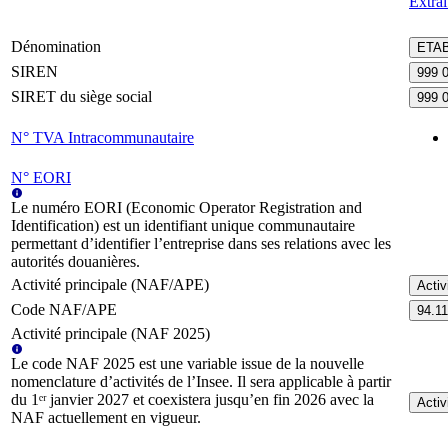
Extra
Dénomination
ETAB
SIREN
999 
SIRET du siège social
999 
N° TVA Intracommunautaire
N° EORI
Le numéro EORI (Economic Operator Registration and
Identification) est un identifiant unique communautaire
permettant d’identifier l’entreprise dans ses relations avec les
autorités douanières.
Activité principale (NAF/APE)
Activ
Code NAF/APE
94.1
Activité principale (NAF 2025)
Le code NAF 2025 est une variable issue de la nouvelle
nomenclature d’activités de l’Insee. Il sera applicable à partir
du 1ᵉʳ janvier 2027 et coexistera jusqu’en fin 2026 avec la
Activ
NAF actuellement en vigueur.