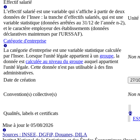
Effectif salarié
L’effectif salarié est une variable qui s’affiche à partir de deux
données de l’Insee : la tranche d’effectifs salariés, qui est une
Unité 
variable statistique (données arrêtées au 31/12 de l’année n-2),
et le caractère employeur des établissements (données
déclaratives maintenues par l'URSSAF).
Catégorie d'entreprise
La catégorie d'entreprise est une variable statistique calculée
par l'Insee. Lorsque l'unité légale appartient à un
groupe
, la
Non r
donnée est
calculée au niveau du groupe
auquel appartient
l'unité légale. Cette donnée n'est pas utilisable à des fins
administratives.
Date de création
27/1
Convention(s) collective(s)
Non r
Qualités, labels et certificats
ESS
Mise à jour le
05/08/2026
Source
s
:
INSEE, DGFiP, Douanes, DILA