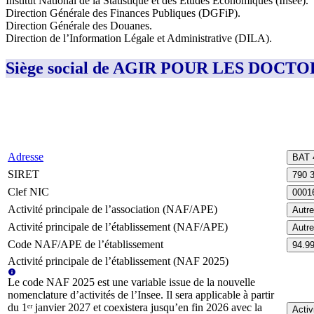
Institut National de la Statistique et des Études Économiques (Insee)
.
Direction Générale des Finances Publiques (DGFiP)
.
Direction Générale des Douanes
.
Direction de l’Information Légale et Administrative (DILA)
.
Siège social de AGIR POUR LES DOCT
Adresse
BAT 
SIRET
790 
Clef NIC
0001
Activité principale de l’association (NAF/APE)
Autre
Activité principale de l’établissement (NAF/APE)
Autre
Code NAF/APE de l’établissement
94.9
Activité principale de l’établissement (NAF 2025)
Le code NAF 2025 est une variable issue de la nouvelle
nomenclature d’activités de l’Insee. Il sera applicable à partir
du 1ᵉʳ janvier 2027 et coexistera jusqu’en fin 2026 avec la
Activ