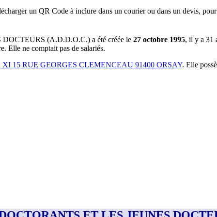
lécharger un QR Code à inclure dans un courier ou dans un devis, pour 
DOCTEURS (A.D.D.O.C.)
a été créée le
27 octobre 1995
, il y a
31 
re
.
Elle ne comptait pas de salariés.
S XI 15 RUE GEORGES CLEMENCEAU 91400 ORSAY
.
Elle poss
LES DOCTORANTS ET LES JEUNES DOCTEU