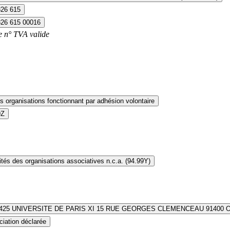
326 615
326 615 00016
e n° TVA valide
s organisations fonctionnant par adhésion volontaire
9Z
ités des organisations associatives n.c.a. (94.99Y)
425 UNIVERSITE DE PARIS XI 15 RUE GEORGES CLEMENCEAU 91400 
iation déclarée