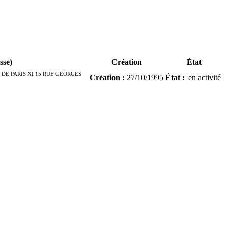
sse)
Création
État
 DE PARIS XI 15 RUE GEORGES
Création
:
27/10/1995
État
:
en activité