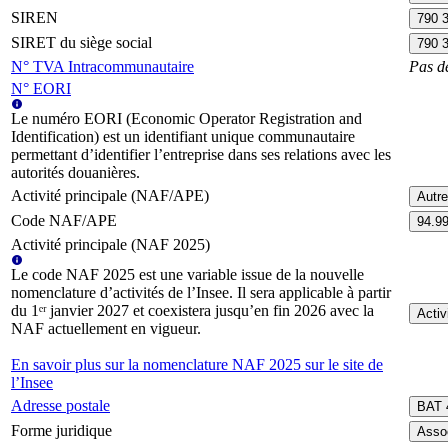
SIREN
790 
SIRET du siège social
790 
N° TVA Intracommunautaire
Pas d
N° EORI
Le numéro EORI (Economic Operator Registration and
Identification) est un identifiant unique communautaire
permettant d’identifier l’entreprise dans ses relations avec les
autorités douanières.
Activité principale (NAF/APE)
Autre
Code NAF/APE
94.9
Activité principale (NAF 2025)
Le code NAF 2025 est une variable issue de la nouvelle
nomenclature d’activités de l’Insee. Il sera applicable à partir
du 1ᵉʳ janvier 2027 et coexistera jusqu’en fin 2026 avec la
Activ
NAF actuellement en vigueur.
En savoir plus sur la nomenclature NAF 2025 sur le site de
l’Insee
Adresse postale
BAT 
Forme juridique
Assoc