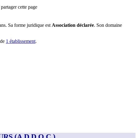
partager cette page
ans
.
Sa forme juridique est
Association déclarée
.
Son domaine
ède
1
établissement
.
RS (A.D.D.O.C.)