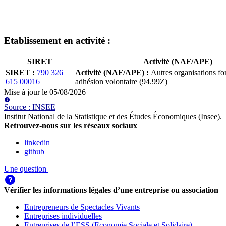
Etablissement
en activité
:
SIRET
Activité (NAF/APE)
SIRET
:
790 326
Activité (NAF/APE)
:
Autres organisations fo
615 00016
adhésion volontaire (94.99Z)
Mise à jour le
05/08/2026
Source
:
INSEE
Institut National de la Statistique et des Études Économiques (Insee)
.
Retrouvez-nous sur les réseaux sociaux
linkedin
github
Une question
Vérifier les informations légales d’une entreprise ou association
Entrepreneurs de Spectacles Vivants
Entreprises individuelles
Entreprises de l’ESS (Economie Sociale et Solidaire)