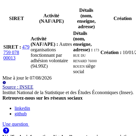
Détails
Activité
(nom,
SIRET
Création
(NAF/APE)
enseigne,
adresse)
Détails
Activité
(nom,
(NAF/APE)
:
Autres
enseigne,
SIRET
:
479
organisations
adresse)
:
173
759 078
Création
:
10/01/
fonctionnant par
RUE DU
00013
adhésion volontaire
RENARD 76000
(94.99Z)
ROUEN
siège
social
Mise à jour le
07/08/2026
Source
:
INSEE
Institut National de la Statistique et des Études Économiques (Insee)
.
Retrouvez-nous sur les réseaux sociaux
linkedin
github
Une question