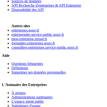
Sources de données
API Recherche d'entreprises & API Entreprise
Disponibilité des API
Autres sites
entreprises.gouv.fr
entreprendre.service-public.gouv.fr
mon-entreprise.urssaf.fr
formalites.entreprises.gouv.fr
conseillers-entreprises.service-public.gouv.fr
Aide
Questions fréquentes
Définitions
Supprimer ses données personnelles
L'Annuaire des Entreprises
À propos
Administrations partenaires
L'espace agent public
Statistiques d'usage