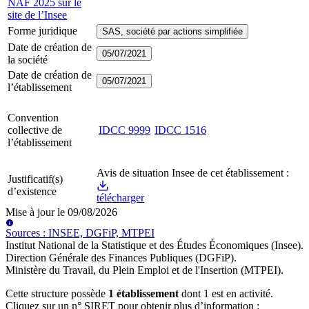
NAF 2025 sur le
site de l’Insee
Forme juridique
SAS, société par actions simplifiée
Date de création de
05/07/2021
la société
Date de création de
05/07/2021
l’établissement
Convention
collective de
IDCC
9999
IDCC
1516
l’établissement
Avis de situation Insee de cet établissement :
Justificatif(s)
d’existence
télécharger
Mise à jour le
09/08/2026
Source
s
:
INSEE, DGFiP, MTPEI
Institut National de la Statistique et des Études Économiques (Insee)
.
Direction Générale des Finances Publiques (DGFiP)
.
Ministère du Travail, du Plein Emploi et de l'Insertion (MTPEI)
.
Cette structure possède
1
établissement
dont
1
est
en activité
.
Cliquez sur un n° SIRET pour obtenir plus d’information :