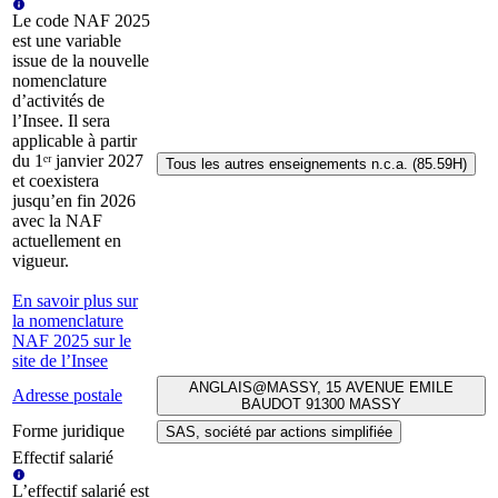
Le code NAF 2025
est une variable
issue de la nouvelle
nomenclature
d’activités de
l’Insee. Il sera
applicable à partir
du 1ᵉʳ janvier 2027
Tous les autres enseignements n.c.a. (85.59H)
et coexistera
jusqu’en fin 2026
avec la NAF
actuellement en
vigueur.
En savoir plus sur
la nomenclature
NAF 2025 sur le
site de l’Insee
ANGLAIS@MASSY, 15 AVENUE EMILE
Adresse postale
BAUDOT 91300 MASSY
Forme juridique
SAS, société par actions simplifiée
Effectif salarié
L’effectif salarié est