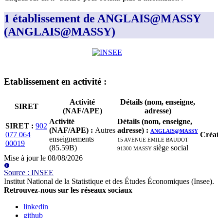
1 établissement de ANGLAIS@MASSY
(ANGLAIS@MASSY)
Etablissement
en activité
:
Activité
Détails (nom, enseigne,
SIRET
(NAF/APE)
adresse)
Activité
Détails (nom, enseigne,
SIRET
:
902
(NAF/APE)
:
Autres
adresse)
:
ANGLAIS@MASSY
077 064
Créa
enseignements
15 AVENUE EMILE BAUDOT
00019
(85.59B)
91300 MASSY
siège social
Mise à jour le
08/08/2026
Source
:
INSEE
Institut National de la Statistique et des Études Économiques (Insee)
.
Retrouvez-nous sur les réseaux sociaux
linkedin
github