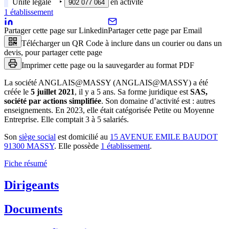
Unité légale
‣
en activité
902 077 064
1
établissement
Partager cette page sur Linkedin
Partager cette page par Email
Télécharger un QR Code à inclure dans un courier ou dans un
devis, pour partager cette page
Imprimer cette page ou la sauvegarder au format PDF
La société
ANGLAIS@MASSY (ANGLAIS@MASSY)
a été
créée le
5 juillet 2021
, il y a
5 ans
.
Sa forme juridique est
SAS,
société par actions simplifiée
.
Son domaine d’activité est :
autres
enseignements
.
En 2023, elle était catégorisée Petite ou Moyenne
Entreprise.
Elle comptait 3 à 5 salariés.
Son
siège social
est domicilié au
15 AVENUE EMILE BAUDOT
91300 MASSY
.
Elle possède
1
établissement
.
Fiche résumé
Dirigeants
Documents